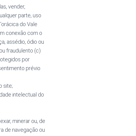
das, vender,
ualquer parte, uso
Torácica do Vale
ou em conexão com o
a, assédio, ódio ou
ou fraudulento (c)
rotegidos por
nsentimento prévio
 site;
dade intelectual do
exar, minerar ou, de
tura de navegação ou