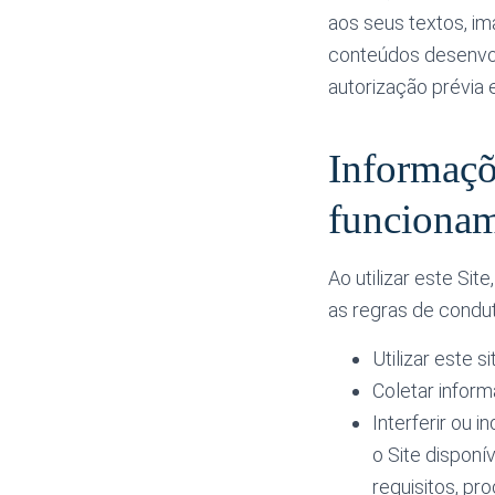
aos seus textos, im
conteúdos desenvolv
autorização prévia
Informaçõe
funciona
Ao utilizar este Si
as regras de condu
Utilizar este s
Coletar infor
Interferir ou i
o Site disponív
requisitos, pr