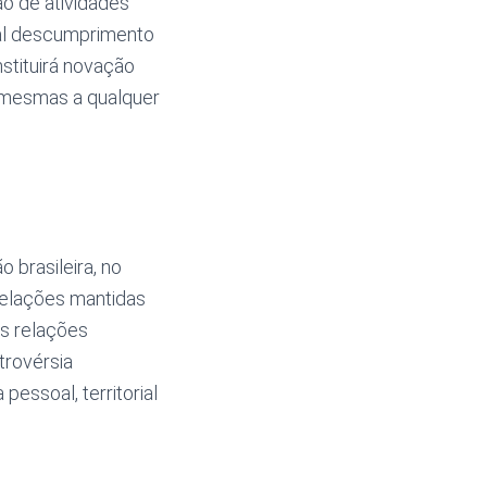
ão de atividades
ual descumprimento
stituirá novação
s mesmas a qualquer
 brasileira, no
 relações mantidas
s relações
trovérsia
essoal, territorial