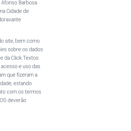
o Afonso Barbosa
 na Cidade de
 doravante
 do site, bem como
ões sobre os dados
e da Click Textos
 acesso e uso das
ram que fizeram a
idade, estando
ento com os termos
RIOS deverão