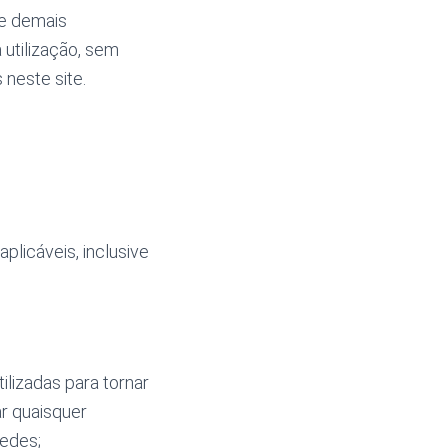
 e demais
 utilização, sem
neste site.
plicáveis, inclusive
tilizadas para tornar
ar quaisquer
redes;