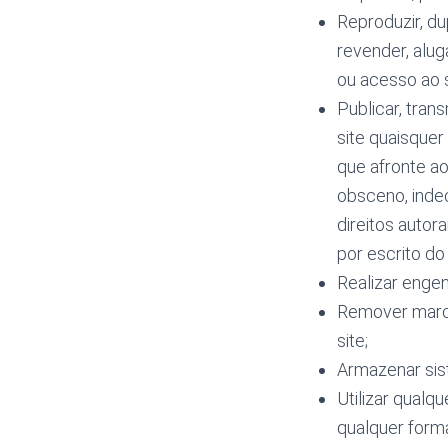
Reproduzir, dup
revender, alug
ou acesso ao s
Publicar, tran
site quaisquer
que afronte ao
obsceno, indec
direitos autor
por escrito do 
Realizar engen
Remover marca 
site;
Armazenar sis
Utilizar qualq
qualquer forma