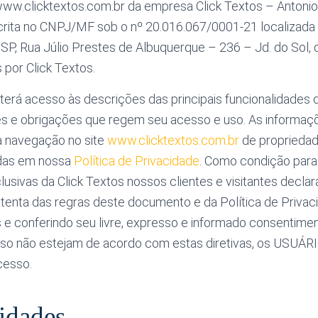
www.clicktextos.com.br da empresa Click Textos – Antoni
crita no CNPJ/MF sob o nº 20.016.067/0001-21 localizada
SP, Rua Júlio Prestes de Albuquerque – 236 – Jd. do Sol,
por Click Textos.
terá acesso às descrições das principais funcionalidades
es e obrigações que regem seu acesso e uso. As informaç
a navegação no site
www.clicktextos.com.br
de propriedad
das em nossa
Política de Privacidade
. Como condição para
lusivas da Click Textos nossos clientes e visitantes decla
atenta das regras deste documento e da Política de Privac
 e conferindo seu livre, expresso e informado consentim
Caso não estejam de acordo com estas diretivas, os USUÁ
cesso.
idades