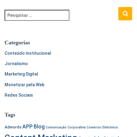
P
e
s
q
u
Categorias
i
s
Conteúdo Institucional
a
Jornalismo
r
p
Marketing Digital
o
Monetizar pela Web
r
:
Redes Sociais
Tags
APP
Blog
Adwords
Comunicação Corporativa
Comércio Eletrônico