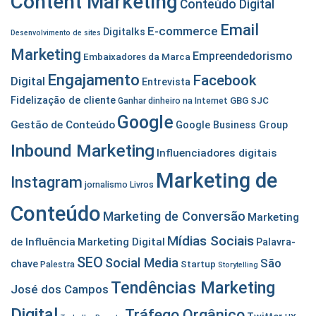
Content Marketing
Conteúdo Digital
Email
E-commerce
Digitalks
Desenvolvimento de sites
Marketing
Empreendedorismo
Embaixadores da Marca
Engajamento
Facebook
Digital
Entrevista
Fidelização de cliente
GBG SJC
Ganhar dinheiro na Internet
Google
Gestão de Conteúdo
Google Business Group
Inbound Marketing
Influenciadores digitais
Marketing de
Instagram
jornalismo
Livros
Conteúdo
Marketing de Conversão
Marketing
Mídias Sociais
de Influência
Marketing Digital
Palavra-
SEO
Social Media
São
chave
Startup
Palestra
Storytelling
Tendências Marketing
José dos Campos
Digital
Tráfego Orgânico