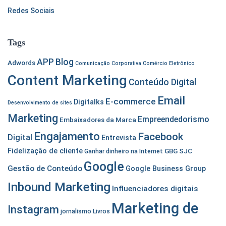
:
Redes Sociais
Tags
APP
Blog
Adwords
Comunicação Corporativa
Comércio Eletrônico
Content Marketing
Conteúdo Digital
Email
E-commerce
Digitalks
Desenvolvimento de sites
Marketing
Empreendedorismo
Embaixadores da Marca
Engajamento
Facebook
Digital
Entrevista
Fidelização de cliente
GBG SJC
Ganhar dinheiro na Internet
Google
Gestão de Conteúdo
Google Business Group
Inbound Marketing
Influenciadores digitais
Marketing de
Instagram
jornalismo
Livros