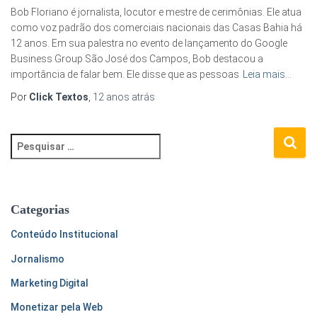
Bob Floriano é jornalista, locutor e mestre de cerimônias. Ele atua
como voz padrão dos comerciais nacionais das Casas Bahia há
12 anos. Em sua palestra no evento de lançamento do Google
Business Group São José dos Campos, Bob destacou a
importância de falar bem. Ele disse que as pessoas
Leia mais…
Por
Click Textos
,
12 anos
atrás
P
e
s
q
u
Categorias
i
s
Conteúdo Institucional
a
Jornalismo
r
p
Marketing Digital
o
Monetizar pela Web
r