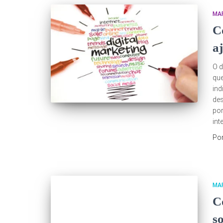
MAR
C
a
O d
que
ind
des
por
int
Po
MAR
C
s