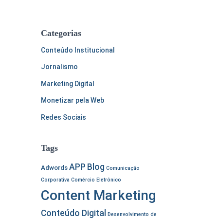
s
q
u
Categorias
i
s
Conteúdo Institucional
a
Jornalismo
r
p
Marketing Digital
o
Monetizar pela Web
r
:
Redes Sociais
Tags
APP
Blog
Adwords
Comunicação
Corporativa
Comércio Eletrônico
Content Marketing
Conteúdo Digital
Desenvolvimento de