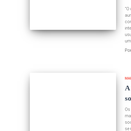
“O 
aum
com
int
usu
um
Po
MAR
A
so
Os 
mar
soc
se 