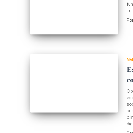
fun
imp
Po
MAR
E
c
O p
emp
soc
aud
o I
dig