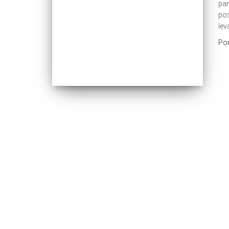
par
pos
lev
Po