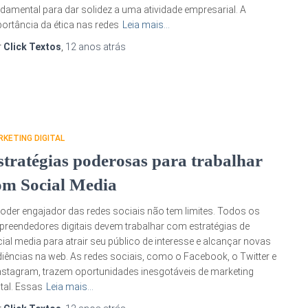
damental para dar solidez a uma atividade empresarial. A
ortância da ética nas redes
Leia mais…
r
Click Textos
,
12 anos
atrás
KETING DIGITAL
stratégias poderosas para trabalhar
om Social Media
oder engajador das redes sociais não tem limites. Todos os
reendedores digitais devem trabalhar com estratégias de
ial media para atrair seu público de interesse e alcançar novas
iências na web. As redes sociais, como o Facebook, o Twitter e
nstagram, trazem oportunidades inesgotáveis de marketing
ital. Essas
Leia mais…