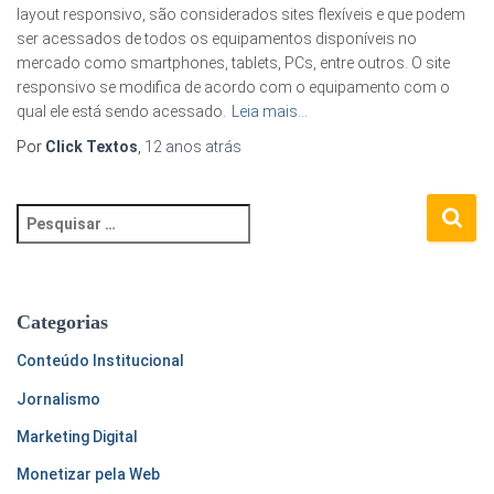
layout responsivo, são considerados sites flexíveis e que podem
ser acessados de todos os equipamentos disponíveis no
mercado como smartphones, tablets, PCs, entre outros. O site
responsivo se modifica de acordo com o equipamento com o
qual ele está sendo acessado.
Leia mais…
Por
Click Textos
,
12 anos
atrás
P
e
s
q
u
Categorias
i
s
Conteúdo Institucional
a
Jornalismo
r
p
Marketing Digital
o
Monetizar pela Web
r