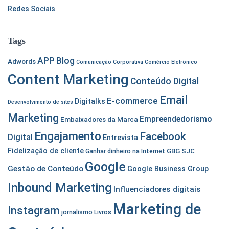
:
Redes Sociais
Tags
APP
Blog
Adwords
Comunicação Corporativa
Comércio Eletrônico
Content Marketing
Conteúdo Digital
Email
E-commerce
Digitalks
Desenvolvimento de sites
Marketing
Empreendedorismo
Embaixadores da Marca
Engajamento
Facebook
Digital
Entrevista
Fidelização de cliente
GBG SJC
Ganhar dinheiro na Internet
Google
Gestão de Conteúdo
Google Business Group
Inbound Marketing
Influenciadores digitais
Marketing de
Instagram
jornalismo
Livros